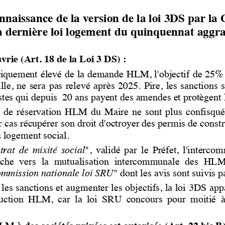
naissance de la version de la loi 3DS par la 
a 
dernière loi logement du quinquennat aggrav
vrie (Art. 18 de la Loi 3 DS)
:
oriquement élevé de la demande HLM, l'objectif de 2
ille,  ne  sera  p
as  relevé  après  2025.  Pire,  les  sancti
tes qui depuis
20 ans payent des amendes et protègent l
oits  de  réservation  HLM  du  Maire  ne  sont  plus  
 cas récupérer son droit d'octroyer des permis de const
u logement social. 
 "
trat  de  mixité  social
",  validé  par  le  Préfet,  l'i
e  brèche  vers  la  mutualisation  intercom
mmission nationale loi SRU
" dont les avis sont suivis pa
r les sanctions et augme
nter les objectifs, la loi 3DS 
  production  HLM,  car  la  loi  SRU  concours