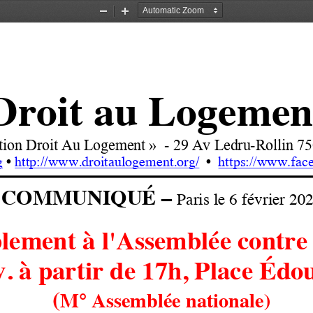
Zoom
Zoom
Out
In
Droit au Logemen
tion Droit Au Logement
»
-
29 Av Ledru
-
Rollin 75
https://www.fac
g
• 
http://www.droitaulogement.org/
•
COMMUNIQUÉ 
–
Paris le 6 février 20
ement à l'Assemblée contre 
. à partir de 17h
,
Place Édou
(
M° Assemblée nationale)