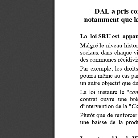
DAL a pris con
notamment que 
l
La  l
oi SRU
est  appau
Malgré le niveau hist
sociaux  dans  chaque  v
des communes récidivis
Par  exemple,  les  dr
pourra même au cas par
un autre objectif que d
La  loi  instaure  le 
con
contrat  ouvre  un
d'intervention de la "
Co
Plutôt que de renforce
une  baisse  de  la