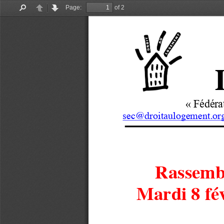
Page:
of 2
Find
Previous
Next
«
Fédéra
sec@droitaulogement.or
Rassembl
Mardi 8 fév