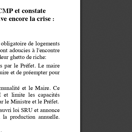
CMP et constate 
e encore la crise
:
5% obligatoire de logements 
ons  sont  adoucies  à  l'encontre 
eur ghetto de riche: 
confisqués  par  le  Préf
et.  Le  maire 
ruire et de préempter pour 
ntercommunalité  et  le  Ma
ire.  Ce 
munale  des  HLM  et  limite  les  capacités 
r le Ministre et le Préfet.
appauvri loi SRU et annonce 
  pour  moitié  à  la  production  annuelle.