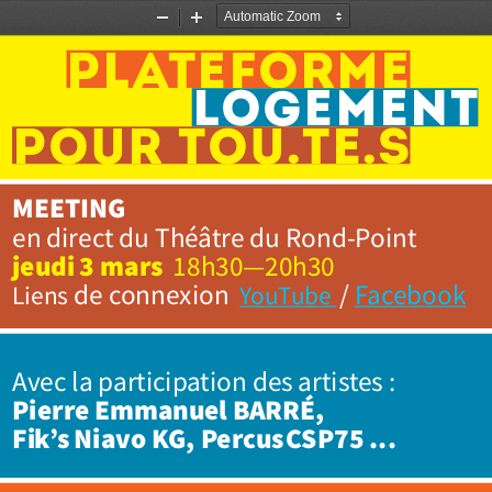
Zoom
Zoom
plateforme
Out
In
logement
pour tou.TE.S
MEETING 
en direct du Théâtre du Rond-Point
jeudi 3 mars 
 18h30—20h30
 de connexion
 / Facebook
Liens
YouTube 
Avec la participation des artistes : 
Pierre Emmanuel BARRÉ, 
Fik’s Niavo KG, Percus CSP75 ...