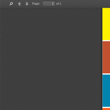
Page:
of 1
Find
Previous
Next