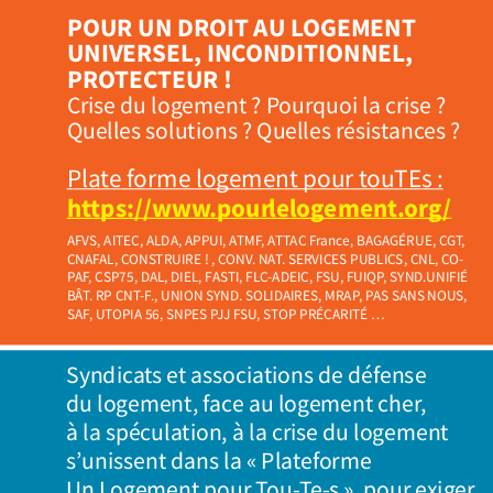
POUR UN DROIT AU LOGEMENT 
UNIVERSEL, INCONDITIONNEL, 
PROTECTEUR !
Crise du logement ? Pourquoi la crise ? 
Quelles solutions ? Quelles résistances ?
Plate forme logement pour touTEs :   
https://www.pourlelogement.org/
AFVS, AITEC, ALDA, APPUI, ATMF, ATTAC France, BAGAGÉRUE, CGT, 
CNAFAL, CONSTRUIRE ! , CONV. NAT. SERVICES PUBLICS, CNL, CO-
PAF, CSP75, DAL, DIEL, FASTI, FLC-ADEIC, FSU, FUIQP, SYND.UNIFIÉ 
BÂT. RP CNT-F., UNION SYND. SOLIDAIRES, MRAP, PAS SANS NOUS, 
SAF, UTOPIA 56, SNPES PJJ FSU, STOP PRÉCARITÉ ...
Syndicats et associations de défense 
du logement, face au logement cher, 
à la spéculation, à la crise du logement 
s’unissent dans la « Plateforme 
Un Logement pour Tou-Te-s »  pour exiger 