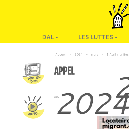
DAL
LES LUTTES
Accueil
»
2024
»
mars
»
1 Avril manifes
APPEL
2
202
Publié