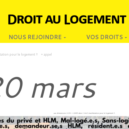
NOUS REJOINDRE
VOS DROITS
tation pour le logement !!
»
appel
0 mars
4
aux dimensions
1131 × 1600
dans
1 Avril manifestation pour le logement !!
.