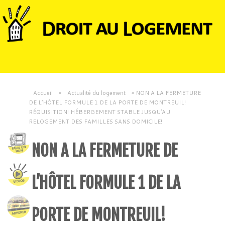
Accueil
»
Actualité du logement
»
NON A LA FERMETURE
DE L’HÔTEL FORMULE 1 DE LA PORTE DE MONTREUIL!
RÉQUISITION! HÉBERGEMENT STABLE JUSQU’AU
RELOGEMENT DES FAMILLES SANS DOMICILE!
NON A LA FERMETURE DE
L’HÔTEL FORMULE 1 DE LA
PORTE DE MONTREUIL!