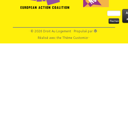
Rechercher :
A
a
·
© 2026
Droit Au Logement
·
Propulsé par
·
Réalisé avec the
Thème Customizr
·