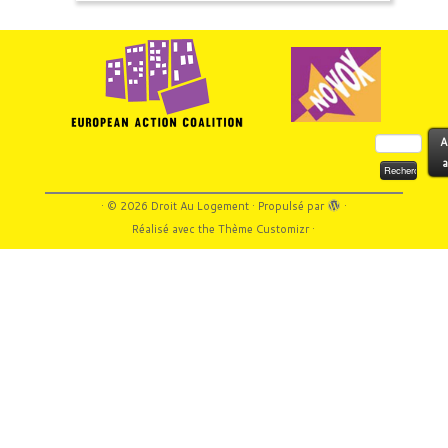
Rechercher :
A
a
·
© 2026
Droit Au Logement
·
Propulsé par
·
Réalisé avec the
Thème Customizr
·