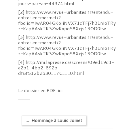
jours-par-an-44374.html
[2]
http://www.revue-urbanites.fr/entendu-
entretien-mermet/?
fbclid=IwAR04GKoIiNVX71cTFj7h31nIoTRy
z-KapAAskTK3ZwKxpoS8Xxjs13OD0tw
[3]
http://www.revue-urbanites.fr/entendu-
entretien-mermet/?
fbclid=IwAR04GKoIiNVX71cTFj7h31nIoTRy
z-KapAAskTK3ZwKxpoS8Xxjs13OD0tw
[4]
http://mi.lapresse.ca/screens/09ed19d1-
a2b1-4bb2-892b-
df8f512b2b30__7C___0.html
———-
Le dossier en PDF:
ici
———-
←
Hommage à Louis Joinet