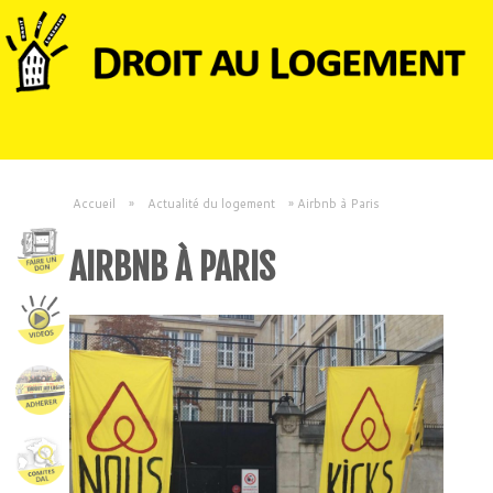
Accueil
»
Actualité du logement
»
Airbnb à Paris
AIRBNB À PARIS