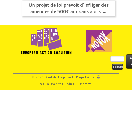
Un projet de loi prévoit d’infliger des
amendes de 500€ aux sans abris
→
Rechercher :
A
a
·
© 2026
Droit Au Logement
·
Propulsé par
·
Réalisé avec the
Thème Customizr
·