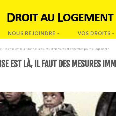
NOUS REJOINDRE
VOS DROITS
s : la crise est là, il faut des mesures immédiates et concrètes pour le logement !
ISE EST LÀ, IL FAUT DES MESURES IM