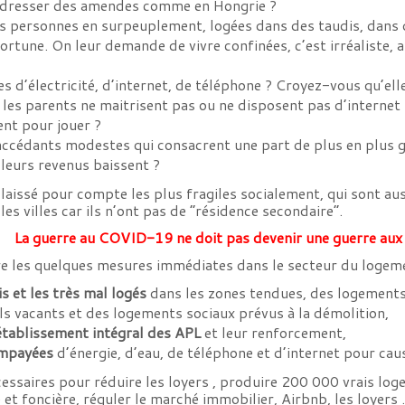
r dresser des amendes comme en Hongrie ?
les personnes en surpeuplement, logées dans des taudis, dans 
ortune. On leur demande de vivre confinées, c’est irréaliste, a
s d’électricité, d’internet, de téléphone ? Croyez-vous qu’ell
 les parents ne maitrisent pas ou ne disposent pas d’internet
ent pour jouer ?
accédants modestes qui consacrent une part de plus en plus gr
i leurs revenus baissent ?
laissé pour compte les plus fragiles socialement, qui sont aus
les villes car ils n’ont pas de “résidence secondaire”.
La guerre au COVID-19 ne doit pas devenir une guerre aux 
dre les quelques mesures immédiates dans le secteur du logem
is et les très mal logés
dans les zones tendues, des logements
ls vacants et des logements sociaux prévus à la démolition,
établissement intégral des APL
et leur renforcement,
impayées
d’énergie, d’eau, de téléphone et d’internet pour cau
ssaires pour réduire les loyers , produire 200 000 vrais loge
 et foncière, réguler le marché immobilier, Airbnb, les loyers