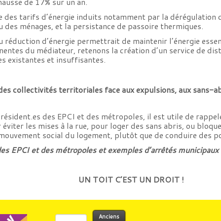
hausse de 17% sur un an.
e des tarifs d’énergie induits notamment par la dérégulation 
nu des ménages, et la persistance de passoire thermiques.
ou réduction d’énergie permettrait de maintenir l’énergie ess
entes du médiateur, retenons la création d’un service de distr
 existantes et insuffisantes.
es collectivités territoriales face aux expulsions, aux sans-
résident.es des EPCI et des métropoles, il est utile de rappel
viter les mises à la rue, pour loger des sans abris, ou bloqu
 mouvement social du logement, plutôt que de conduire des po
es EPCI et des métropoles et exemples d’arrêtés municipaux
UN TOIT C’EST UN DROIT !
Rechercher :
Anciens