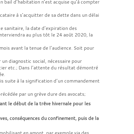
’un bail d’habitation n’est acquise qu’à compter
locataire à s’acquitter de sa dette dans un délai
 sanitaire, la date d’expiration des
nterviendra au plus tôt le 24 août 2020, la
 mois avant la tenue de l’audience. Soit pour
r un diagnostic social, nécessaire pour
er etc.; Dans l’attente du résultat démontré
ée.
ois suite à la signification d’un commandement
 précédée par un grève dure des avocats;
ant le début de la trêve hivernale pour les
ive
s
, conséquences du confinement, puis de la
t mobilisant en amont, par exemple via des