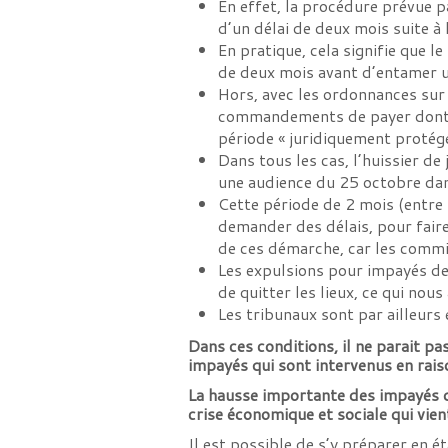
En effet, la procédure prévue pa
d’un délai de deux mois suite 
En pratique, cela signifie que le
de deux mois avant d’entamer u
Hors, avec les ordonnances sur 
commandements de payer dont le 
période « juridiquement protégé
Dans tous les cas, l’huissier de
une audience du 25 octobre dans
Cette période de 2 mois (entre l
demander des délais, pour fair
de ces démarche, car les commis
Les expulsions pour impayés de 
de quitter les lieux, ce qui no
Les tribunaux sont par ailleurs
Dans ces conditions, il ne parait pa
impayés qui sont intervenus en raiso
La hausse importante des impayés d
crise économique et sociale qui vien
Il est possible de s’y préparer en é