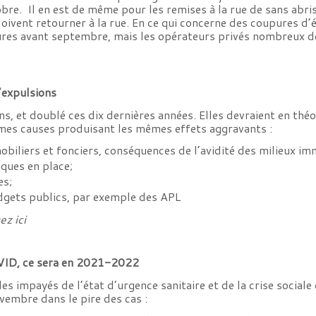
bre. Il en est de même pour les remises à la rue de sans abr
ivent retourner à la rue. En ce qui concerne des coupures d’én
es avant septembre, mais les opérateurs privés nombreux dep
’expulsions
ns, et doublé ces dix dernières années. Elles devraient en th
mes causes produisant les mêmes effets aggravants :
biliers et fonciers, conséquences de l’avidité des milieux immo
ques en place;
es;
dgets publics, par exemple des APL
ez ici
VID, ce sera en 2021-2022
s impayés de l’état d’urgence sanitaire et de la crise sociale
vembre dans le pire des cas :