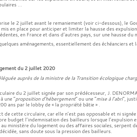
pulaires …
 prise le 2 juillet avant le remaniement (voir ci-dessous), le
en mis en place pour anticiper et limiter la hausse des expuls
écédentes, en France et dans d’autres pays, sur une hausse du
é quelques aménagements, essentiellement des échéanciers et 
ogement du 2 juillet 2020
déléguée auprès de la ministre de la Transition écologique cha
circulaire du 2 juillet signée par son prédécesseur, J. DENOR
 à une “
proposition d’hébergement
” ou une “
mise à l’abri
“, jus
0 ans par le lobby de « la propriété bâtie » .
 de cette circulaire, car elle n’est pas opposable et ni signée 
pre budget l’indemnisation des bailleurs lorsque l’expulsion e
au ministère du logement ou des affaires sociales, serpent d
décidée, sans doute sous la pression des bailleurs.