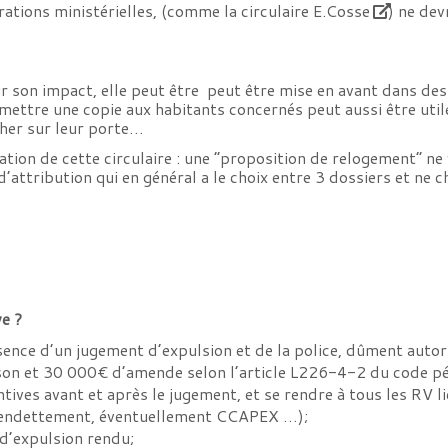
larations ministérielles, (comme la
circulaire E.Cosse
) ne dev
ur son impact, elle peut être peut être mise en avant dans d
remettre une copie aux habitants concernés peut aussi être uti
cher sur leur porte…
ation de cette circulaire : une “proposition de relogement” ne
’attribution qui en général a le choix entre 3 dossiers et ne
ve ?
ence d’un jugement d’expulsion et de la police, dûment autoris
ison et 30 000€ d’amende selon l’article L226-4-2 du code pé
tives avant et après le jugement, et se rendre à tous les RV l
rendettement, éventuellement CCAPEX …);
d’expulsion rendu;