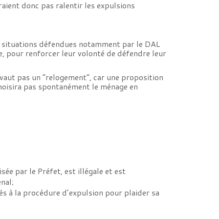
raient donc pas ralentir les expulsions
es situations défendues notamment par le DAL
le, pour renforcer leur volonté de défendre leur
 vaut pas un “relogement”, car une proposition
 choisira pas spontanément le ménage en
ée par le Préfet, est illégale et est
nal;
iés à la procédure d’expulsion pour plaider sa