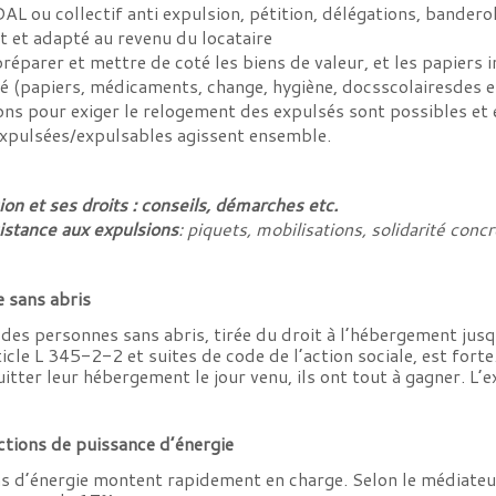
DAL ou collectif anti expulsion, pétition, délégations, bander
nt et adapté au revenu du locataire
réparer et mettre de coté les biens de valeur, et les papiers
ité (papiers, médicaments, change, hygiène, docsscolairesdes
tions pour exiger le relogement des expulsés sont possibles et 
 expulsées/expulsables agissent ensemble.
ion et ses droits : conseils, démarches
etc.
istance aux expulsions
:
piquets, mobilisations, solidarité concr
e sans abris
ve des personnes sans abris, tirée du droit à l’hébergement ju
ticle L 345-2-2 et suites de code de l’action sociale, est fort
uitter leur hébergement le jour venu, ils ont tout à gagner. L’
ctions de puissance d’énergie
s d’énergie montent rapidement en charge. Selon le médiateur