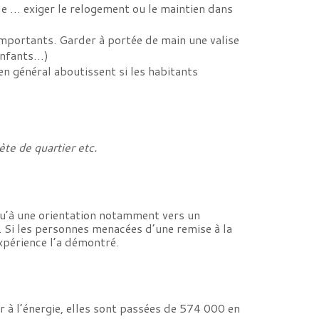
ole … exiger le relogement ou le maintien dans
 importants. Garder à portée de main une valise
 enfants…)
en général aboutissent si les habitants
ète de quartier etc.
squ’à une orientation notamment vers un
e. Si les personnes menacées d’une remise à la
expérience l’a démontré.
 à l’énergie, elles sont passées de 574 000 en