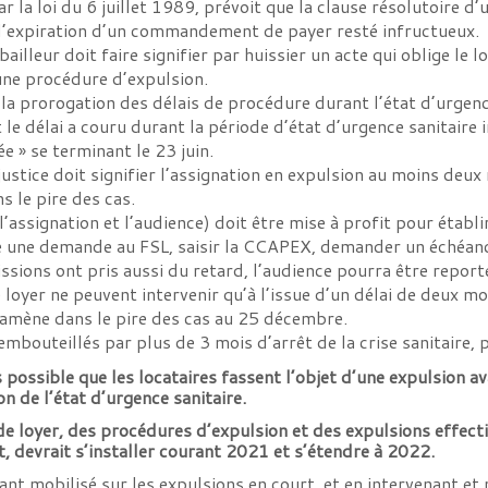
r la loi du 6 juillet 1989, prévoit que la clause résolutoire d
à l’expiration d’un commandement de payer resté infructueux.
 bailleur doit faire signifier par huissier un acte qui oblige le 
ne procédure d’expulsion.
la prorogation des délais de procédure durant l’état d’urgence
délai a couru durant la période d’état d’urgence sanitaire i
e » se terminant le 23 juin.
 justice doit signifier l’assignation en expulsion au moins deux
 le pire des cas.
’assignation et l’audience) doit être mise à profit pour établi
e une demande au FSL, saisir la CCAPEX, demander un échéanci
sions ont pris aussi du retard, l’audience pourra être report
loyer ne peuvent intervenir qu’à l’issue d’un délai de deux m
us amène dans le pire des cas au 25 décembre.
 embouteillés par plus de 3 mois d’arrêt de la crise sanitaire,
s possible que les locataires fassent l’objet d’une expulsion av
n de l’état d’urgence sanitaire.
e loyer, des procédures d’expulsion et des expulsions effect
t, devrait s’installer courant 2021 et s’étendre à 2022.
tant mobilisé sur les expulsions en court, et en intervenant e