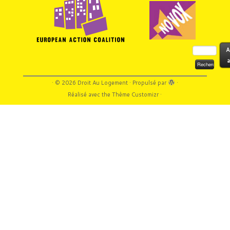
Rechercher :
A
a
·
© 2026
Droit Au Logement
·
Propulsé par
·
Réalisé avec the
Thème Customizr
·