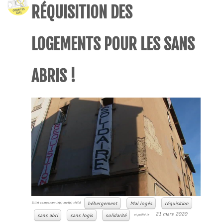
RÉQUISITION DES
LOGEMENTS POUR LES SANS
ABRIS !
hébergement
Mal logés
réquisition
Billet comportant le(s) mot(s) clé(s)
21 mars 2020
sans abri
sans logis
solidarité
et publié le