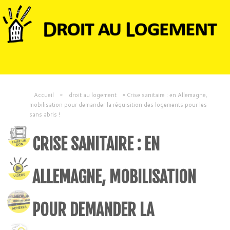
Accueil
»
droit au logement
»
Crise sanitaire : en Allemagne,
mobilisation pour demander la réquisition des logements pour les
sans abris !
CRISE SANITAIRE : EN
ALLEMAGNE, MOBILISATION
POUR DEMANDER LA