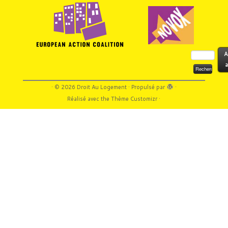
Rechercher :
A
a
·
© 2026
Droit Au Logement
·
Propulsé par
·
Réalisé avec the
Thème Customizr
·