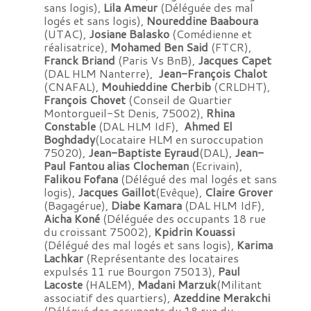
sans logis),
Lila Ameur
(Déléguée des mal
logés et sans logis),
Noureddine Baaboura
(UTAC),
Josiane Balasko
(Comédienne et
réalisatrice),
Mohamed Ben Said
(FTCR),
Franck Briand
(Paris Vs BnB),
Jacques Capet
(DAL HLM Nanterre),
Jean-François Chalot
(CNAFAL),
Mouhieddine Cherbib
(CRLDHT),
François Chovet
(Conseil de Quartier
Montorgueil-St Denis, 75002),
Rhina
Constable
(DAL HLM IdF),
Ahmed El
Boghdady
(Locataire HLM en suroccupation
75020),
Jean-Baptiste Eyraud
(DAL),
Jean-
Paul Fantou alias Clocheman
(Ecrivain),
Falikou Fofana
(Délégué des mal logés et sans
logis),
Jacques Gaillot
(Evêque),
Claire Grover
(Bagagérue),
Diabe Kamara
(DAL HLM IdF),
Aicha Koné
(Déléguée des occupants 18 rue
du croissant 75002),
Kpidrin Kouassi
(Délégué des mal logés et sans logis),
Karima
Lachkar
(Représentante des locataires
expulsés 11 rue Bourgon 75013),
Paul
Lacoste
(HALEM),
Madani Marzuk
(Militant
associatif des quartiers),
Azeddine Merakchi
(Délégué des occupants du 18 rue du