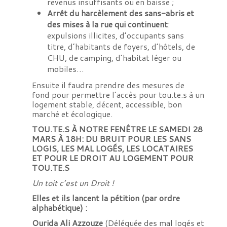
revenus insuffisants ou en baisse ;
Arrêt du harcèlement des sans-abris et
des mises à la rue
qui continuent
:
expulsions illicites, d’occupants sans
titre, d’habitants de foyers, d’hôtels, de
CHU, de camping, d’habitat léger ou
mobiles…
Ensuite il faudra prendre des mesures de
fond pour permettre l’accès pour tou.te.s à un
logement stable, décent, accessible, bon
marché et écologique.
TOU.TE.S À NOTRE FENÊTRE LE SAMEDI 28
MARS À 18H: DU BRUIT POUR LES SANS
LOGIS, LES MAL LOGÉS, LES LOCATAIRES
ET POUR LE DROIT AU LOGEMENT POUR
TOU.TE.S
Un toit c’est un Droit !
Elles et ils lancent la pétition (par ordre
alphabétique) :
Ourida Ali Azzouze
(Déléguée des mal logés et