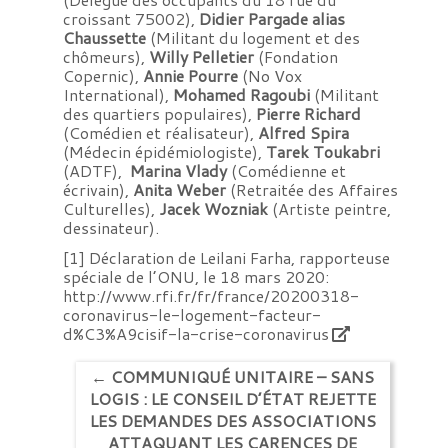
croissant 75002),
Didier Pargade alias
Chaussette
(Militant du logement et des
chômeurs),
Willy Pelletier
(Fondation
Copernic),
Annie Pourre
(No Vox
International),
Mohamed Ragoubi
(Militant
des quartiers populaires),
Pierre Richard
(Comédien et réalisateur),
Alfred Spira
(Médecin épidémiologiste),
Tarek Toukabri
(ADTF),
Marina Vlady
(Comédienne et
écrivain),
Anita Weber
(Retraitée des Affaires
Culturelles),
Jacek Wozniak
(Artiste peintre,
dessinateur).
[1] Déclaration de Leilani Farha, rapporteuse
spéciale de l’ONU, le 18 mars 2020:
http://www.rfi.fr/fr/france/20200318-
coronavirus-le-logement-facteur-
d%C3%A9cisif-la-crise-coronavirus
←
COMMUNIQUÉ UNITAIRE – SANS
LOGIS : LE CONSEIL D’ÉTAT REJETTE
LES DEMANDES DES ASSOCIATIONS
ATTAQUANT LES CARENCES DE