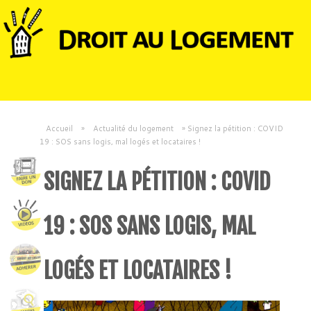
Accueil
»
Actualité du logement
»
Signez la pétition : COVID
19 : SOS sans logis, mal logés et locataires !
SIGNEZ LA PÉTITION : COVID
19 : SOS SANS LOGIS, MAL
LOGÉS ET LOCATAIRES !