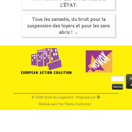
L’ÉTAT.
Tous les samedis, du bruit pour la
suspension des loyers et pour les sans
abris !
→
Rechercher :
A
a
·
© 2026
Droit Au Logement
·
Propulsé par
·
Réalisé avec the
Thème Customizr
·