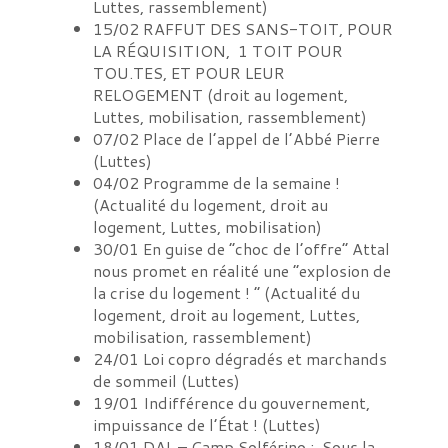
Luttes, rassemblement
)
15/02
RAFFUT DES SANS-TOIT, POUR
LA RÉQUISITION, 1 TOIT POUR
TOU.TES, ET POUR LEUR
RELOGEMENT
(
droit au logement,
Luttes, mobilisation, rassemblement
)
07/02
Place de l’appel de l’Abbé Pierre
(
Luttes
)
04/02
Programme de la semaine !
(
Actualité du logement, droit au
logement, Luttes, mobilisation
)
30/01
En guise de “choc de l’offre” Attal
nous promet en réalité une “explosion de
la crise du logement ! “
(
Actualité du
logement, droit au logement, Luttes,
mobilisation, rassemblement
)
24/01
Loi copro dégradés et marchands
de sommeil
(
Luttes
)
19/01
Indifférence du gouvernement,
impuissance de l’État !
(
Luttes
)
18/01
DAL – Camp Solférino : Sous la