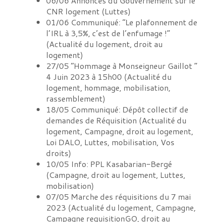
06/06
Annonces du Gouvernement sur le
CNR logement
(
Luttes
)
01/06
Communiqué: “Le plafonnement de
l’IRL à 3,5%, c’est de l’enfumage !”
(
Actualité du logement, droit au
logement
)
27/05
“Hommage à Monseigneur Gaillot ”
4 Juin 2023 à 15h00
(
Actualité du
logement, hommage, mobilisation,
rassemblement
)
18/05
Communiqué: Dépôt collectif de
demandes de Réquisition
(
Actualité du
logement, Campagne, droit au logement,
Loi DALO, Luttes, mobilisation, Vos
droits
)
10/05
Info: PPL Kasabarian-Bergé
(
Campagne, droit au logement, Luttes,
mobilisation
)
07/05
Marche des réquisitions du 7 mai
2023
(
Actualité du logement, Campagne,
Campagne requisitionGO, droit au