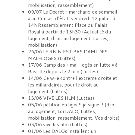
mobilisation, rassemblement
)
09/07
Le Décret « marchand de sommeil
» au Conseil d’État, vendredi 12 juillet à
14h Rassemblement Place du Palais
Royal à partir de 13h30
(
Actualité du
logement, droit au logement, Luttes,
mobilisation
)
26/06
LE RN N’EST PAS L’AMI DES
MAL-LOGÉS
(
Luttes
)
17/06
Camp des « mal-logés en lutte » à
Bastille depuis le 2 juin
(
Luttes
)
14/06
Ce w-e contre l’extrême droite et
les miliardaires, pour le droit au
logement
(
Luttes
)
13/06
VIVE LES HLM
(
Luttes
)
05/06
pétition en ligne!! je signe !!
(
droit
au logement, Loi DALO, Luttes,
mobilisation, rassemblement, Vos droits
)
03/06
vive les hlm
(
Luttes
)
01/06
Les DALOs installent un