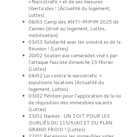
« Narcotrafic » et de ses mesures
liberticides !
(
Actualité du logement,
Luttes
)
06/03
Camp des ANTI-MIPIM 2025 de
Cannes
(
droit au logement, Luttes,
mobilisation
)
03/03
Solidarité avec les sinistré.es de la
Réunion !
(
Luttes
)
20/02
Soutien aux camarades visé.s par
l’attaque fasciste dimanche 15 février
(
Luttes
)
04/02
Loi contre le narcotrafic =
expulsions locatives
(
Actualité du
logement, Luttes
)
03/02
Pétition pour l’application de la loi
de réquisition des immeubles vacants
(
Luttes
)
23/01
Nantes : UN TOIT POUR LES
OUBLIÉS DU 115/SIAO ET DU PLAN
GRAND FROID !
(
Luttes
)
22/01
Recensons les immeubles vides