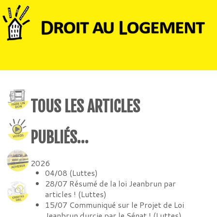
TOUS LES ARTICLES
PUBLIÉS…
2026
04/08
(
Luttes
)
28/07
Résumé de la loi Jeanbrun par
articles !
(
Luttes
)
15/07
Communiqué sur le Projet de Loi
Jeanbrun durcie par le Sénat !
(
Luttes
)