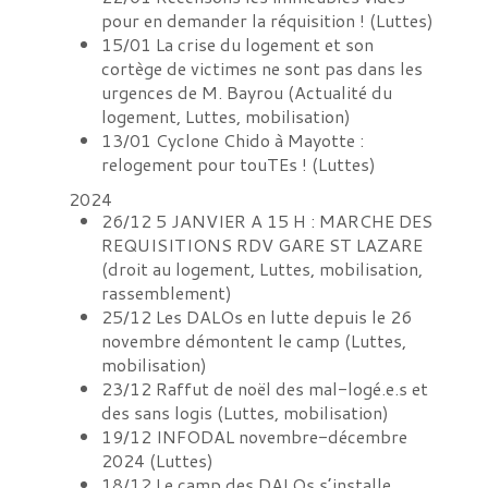
pour en demander la réquisition !
(
Luttes
)
15/01
La crise du logement et son
cortège de victimes ne sont pas dans les
urgences de M. Bayrou
(
Actualité du
logement, Luttes, mobilisation
)
13/01
Cyclone Chido à Mayotte :
relogement pour touTEs !
(
Luttes
)
2024
26/12
5 JANVIER A 15 H : MARCHE DES
REQUISITIONS RDV GARE ST LAZARE
(
droit au logement, Luttes, mobilisation,
rassemblement
)
25/12
Les DALOs en lutte depuis le 26
novembre démontent le camp
(
Luttes,
mobilisation
)
23/12
Raffut de noël des mal-logé.e.s et
des sans logis
(
Luttes, mobilisation
)
19/12
INFODAL novembre-décembre
2024
(
Luttes
)
18/12
Le camp des DALOs s’installe