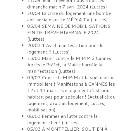
11/04
Jean Thévenot nous a quittés
dimanche matin 7 avril 2024
(
Luttes
)
10/04
La crise du logement une bombe
anti sociale sur Le MÉDIA TV
(
Luttes
)
05/04
SEMAINE DE MOBILISATIONS
FIN DE TRÊVE HIVERNALE 2024
(
Luttes
)
20/03
1 Avril manifestation pour le
logement !!
(
Luttes
)
13/03
Manif contre le MIPIM à Cannes :
Après le Préfet, la Mairie harcèle la
manifestation
(
Luttes
)
09/03
Contre le MIPIM et la spéculation
immobilière ! Manifestons à CANNES les
12 et 13 mars, Un logement c’est pour
habiter, pas pour spéculer !
(
Actualité du
logement, droit au logement, Luttes,
mobilisation
)
08/03
Femmes en lutte contre le
logement cher !
(
Luttes
)
05/03
À MONTPELLIER, SOUTIEN À