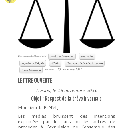
droit au logement
expulsion
Billet comportant le(s) mot(s) clé(s)
expulsion illégale
NDDL
Syndicat de la Magistrature
23 novembre 2016
trêve hivernale
et publié le
LETTRE OUVERTE
A Paris, le 18 novembre 2016
Objet : Respect de la trêve hivernale
Monsieur le Préfet,
Les médias bruissent des intentions
exprimées par les uns ou les autres de
procéder à l’expulsion de l’ensemble des