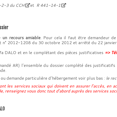
-2-3 du CCH
et
R 441-14-1
ssier
re
un recours amiable
. Pour cela il faut être demandeur de
et n° 2012-1208 du 30 octobre 2012 et arrêté du 22 janvie
fa DALO et en le complétant des pièces justificatives
=>
Tél
mandé AR) l’ensemble du dossier complété des justificati
de.
r ou demande particulière d’hébergement voir plus bas :
le re
ont les services sociaux qui doivent en assurer l’accès, en
de, renseignez vous donc tout d’abord auprès des services soci
ALO