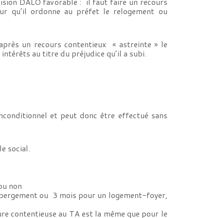
cision DALO favorable : il faut faire un recours
pour qu’il ordonne au préfet le relogement ou
après un recours contentieux « astreinte » le
térêts au titre du préjudice qu’il a subi.
nconditionnel et peut donc être effectué sans
le social.
 ou non
’hébergement ou 3 mois pour un logement-foyer,
dure contentieuse au TA est la même que pour le