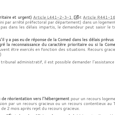
ritaire et urgent)
A
rticle L441-2-3-1
et
Article R441-1
ini par arrêté préfectoral par département) dans un logement
 pas dans les délais impartis, le demandeur peut saisir le t
 s’il y a pas eu de réponse de la Comed dans les délais prévu
gré la reconnaissance du caractère prioritaire ou si la Co
vent être exercés en fonction des situations. Recours graci
)
tribunal administratif, il est possible demander l’assistance
 de réorientation vers l’hébergement
pour un recours logemen
ision par un recours gracieux ou un recours contentieux au 
i de 2 mois après rejet du recours gracieux.