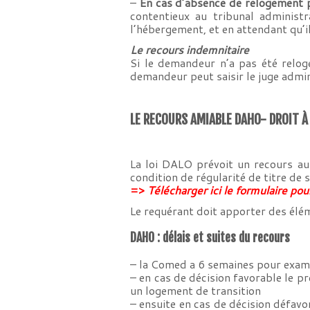
–
En cas d’absence de relogement pa
contentieux au tribunal administr
l’hébergement, et en attendant qu’il
Le recours indemnitaire
Si le demandeur n’a pas été relog
demandeur peut saisir le juge admini
LE RECOURS AMIABLE DAHO- DROIT 
La loi DALO prévoit un recours au
condition de régularité de titre de s
=>
Télécharger ici le formulaire p
Le requérant doit apporter des élémen
DAHO : délais et suites du recours
– la Comed a 6 semaines pour examin
– en cas de décision favorable le 
un logement de transition
– ensuite en cas de décision défavo