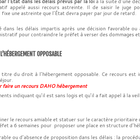
r l’État dans les délais prévus par la loi
à la suite d’une dé
atif appelé aussi recours astreinte. Il de saisir le juge 
 fixe une astreinte que l’État devra payer par jour de retard.
é dans les délais impartis après une décision favorable ou 
stratif pour contraindre le préfet à verser des dommages et in
À L’HÉBERGEMENT OPPOSABLE
 titre du droit à l’hébergement opposable. Ce recours est i
éjour.
our faire un recours DAHO hébergement
ts indiquant qu’il est sans logis et qu’il a fait appel à la veil
er le recours amiable et statuer sur le caractère prioritaire
préfet a 6 semaines pour proposer une place en structure d
rable ou d’absence de proposition dans les délais : la procé