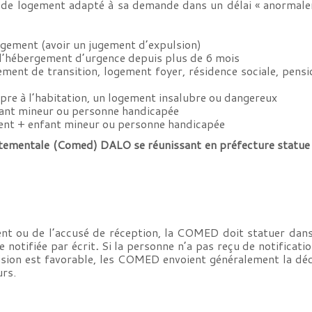
n de logement adapté à sa demande dans un délai « anormalem
ogement (avoir un jugement d’expulsion)
 d’hébergement d’urgence depuis plus de 6 mois
ent de transition, logement foyer, résidence sociale, pensio
pre à l’habitation, un logement insalubre ou dangereux
fant mineur ou personne handicapée
cent + enfant mineur ou personne handicapée
mentale (Comed) DALO se réunissant en préfecture statue su
ent ou de l’accusé de réception, la COMED doit statuer dans
 notifiée par écrit
.
Si la personne n’a pas reçu de notificatio
décision est favorable, les COMED envoient généralement la dé
urs.