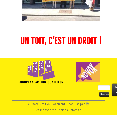
UN TOIT, C’EST UN DROIT !
Rechercher :
A
a
·
© 2026
Droit Au Logement
·
Propulsé par
·
Réalisé avec the
Thème Customizr
·