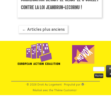
CONTRE LA LOI JEANBRUN-LECORNU !
←
Articles plus anciens
Rechercher :
A
a
·
© 2026
Droit Au Logement
·
Propulsé par
·
Réalisé avec the
Thème Customizr
·