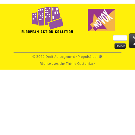
Rechercher :
A
a
·
© 2026
Droit Au Logement
·
Propulsé par
·
Réalisé avec the
Thème Customizr
·