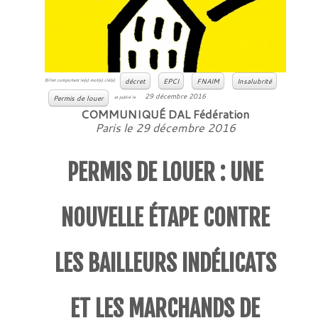
décret
EPCI
FNAIM
Insalubrité
Billet comportant le(s) mot(s) clé(s)
29 décembre 2016
Permis de louer
et publié le
COMMUNIQUÉ DAL Fédération
Paris le 29 décembre 2016
PERMIS DE LOUER : UNE
NOUVELLE ÉTAPE CONTRE
LES BAILLEURS INDÉLICATS
ET LES MARCHANDS DE