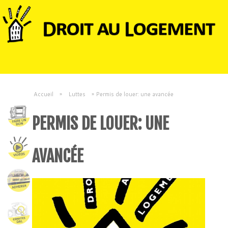
Accueil
»
Luttes
»
Permis de louer: une avancée
PERMIS DE LOUER: UNE
AVANCÉE