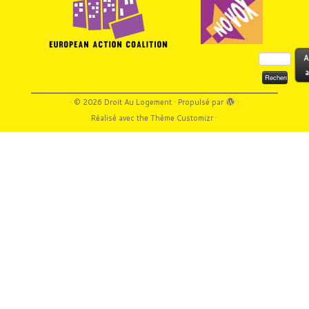
Rechercher :
A
a
·
© 2026
Droit Au Logement
·
Propulsé par
·
Réalisé avec the
Thème Customizr
·