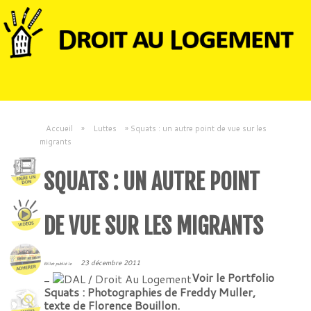
Accueil
»
Luttes
»
Squats : un autre point de vue sur les
migrants
SQUATS : UN AUTRE POINT
DE VUE SUR LES MIGRANTS
23 décembre 2011
Billet publié le
_
Voir le Portfolio
Squats : Photographies de Freddy Muller,
texte de Florence Bouillon.