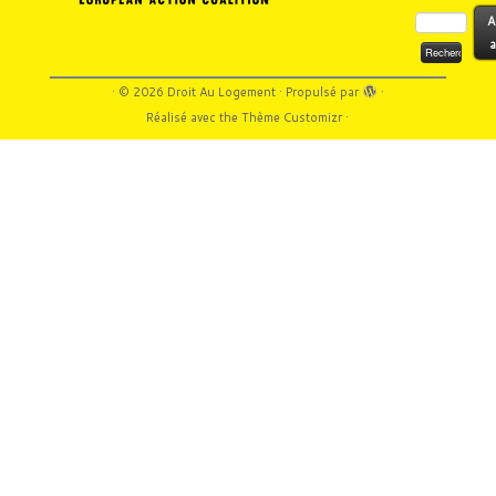
Rechercher :
A
a
·
© 2026
Droit Au Logement
·
Propulsé par
·
Réalisé avec the
Thème Customizr
·