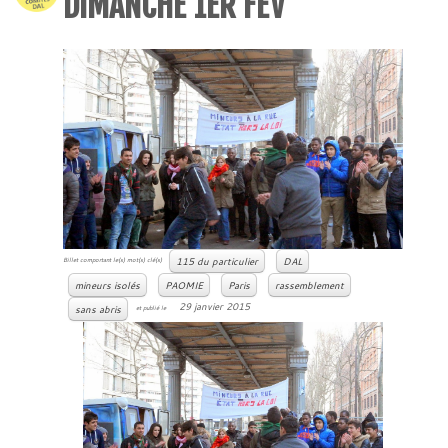
DIMANCHE 1ER FÉV
115 du particulier
DAL
Billet comportant le(s) mot(s) clé(s)
mineurs isolés
PAOMIE
Paris
rassemblement
29 janvier 2015
sans abris
et publié le