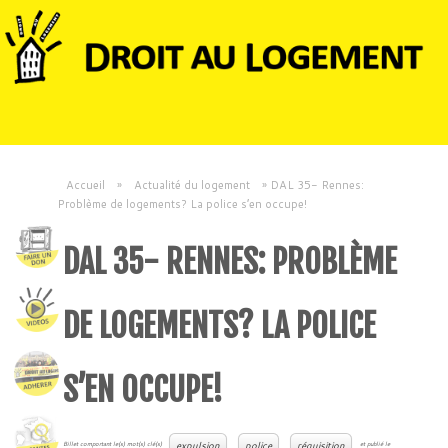
Accueil
»
Actualité du logement
»
DAL 35- Rennes:
Problème de logements? La police s’en occupe!
DAL 35- RENNES: PROBLÈME
DE LOGEMENTS? LA POLICE
S’EN OCCUPE!
expulsion
police
réquisition
Billet comportant le(s) mot(s) clé(s)
et publié le