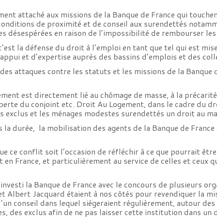
ent attaché aux missions de la Banque de France qui touchent 
 conditions de proximité et de conseil aux surendettés notam
es désespérées en raison de l’impossibilité de rembourser l
est la défense du droit à l’emploi en tant que tel qui est mis
ppui et d’expertise auprès des bassins d’emplois et des collec
es attaques contre les statuts et les missions de la Banque d
ment est directement lié au chômage de masse, à la précarité, 
té, perte du conjoint etc. Droit Au Logement, dans le cadre du
les exclus et les ménages modestes surendettés un droit au ma
la durée, la mobilisation des agents de la Banque de France et
 ce conflit soit l’occasion de réfléchir à ce que pourrait êtr
t en France, et particulièrement au service de celles et ceux qu
investi la Banque de France avec le concours de plusieurs orga
t Albert Jacquard étaient à nos côtés pour revendiquer la mi
n conseil dans lequel siégeraient régulièrement, autour des 
s, des exclus afin de ne pas laisser cette institution dans un 