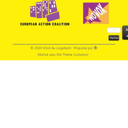
Rechercher :
A
a
·
© 2026
Droit Au Logement
·
Propulsé par
·
Réalisé avec the
Thème Customizr
·