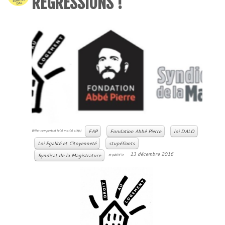
RÉGRESSIONS !
FAP
Fondation Abbé Pierre
loi DALO
Billet comportant le(s) mot(s) clé(s)
Loi Egalité et Citoyenneté
stupéfiants
13 décembre 2016
Syndicat de la Magistrature
et publié le