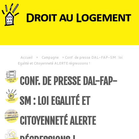
Accueil
»
Campagne
»
Conf. de presse DAL-FAP-SM : loi
Egalité et Citoyenneté ALERTE régressions !
CONF. DE PRESSE DAL-FAP-
SM : LOI EGALITÉ ET
CITOYENNETÉ ALERTE