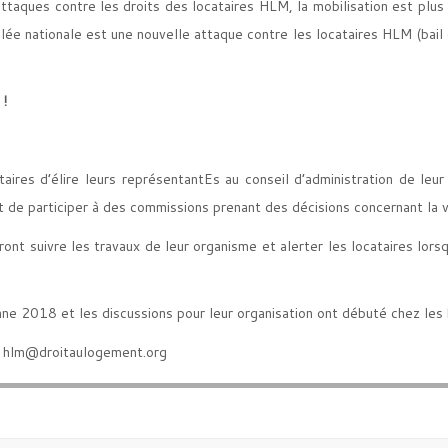
ttaques contre les droits des locataires HLM, la mobilisation est plu
ée nationale est une nouvelle attaque contre les locataires HLM (bail d
 !
ires d’élire leurs représentantEs au conseil d’administration de le
et de participer à des commissions prenant des décisions concernant la 
 suivre les travaux de leur organisme et alerter les locataires lorsqu
ne 2018 et les discussions pour leur organisation ont débuté chez les b
: hlm@droitaulogement.org