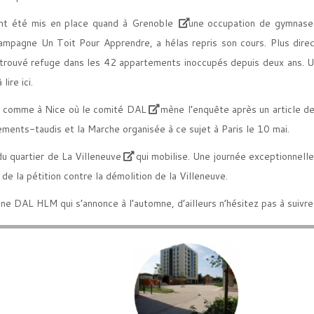
t été mis en place quand
à Grenoble
une occupation de gymnase
campagne Un Toit Pour Apprendre
, a hélas repris son cours. Plus dir
ouvé refuge dans les 42 appartements inoccupés depuis deux ans. Une
 lire
ici
.
,
comme à Nice où le comité DAL
mène l’enquête après un article d
gements-taudis et
la Marche organisée à ce sujet à Paris
le 10 mai.
 du quartier de La Villeneuve
qui mobilise. Une journée exceptionnelle 
 de la pétition contre la démolition de la Villeneuve.
e DAL HLM qui s’annonce à l’automne, d’ailleurs n’hésitez pas à suivr