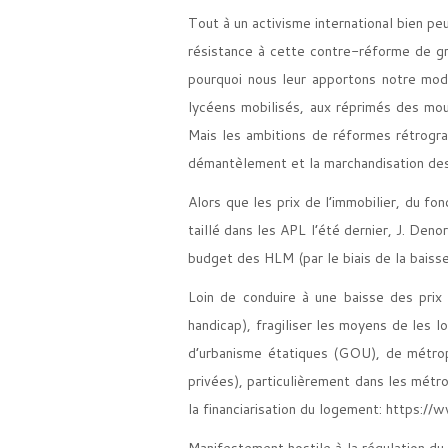
Tout à un activisme international bien pe
résistance à cette contre-réforme de gra
pourquoi nous leur apportons notre mod
lycéens mobilisés, aux réprimés des mou
Mais les ambitions de réformes rétrograd
démantèlement et la marchandisation des 
Alors que les prix de l’immobilier, du f
taillé dans les APL l’été dernier, J. Den
budget des HLM (par le biais de la baiss
Loin de conduire à une baisse des prix 
handicap), fragiliser les moyens de les 
d’urbanisme étatiques (GOU), de métrop
privées), particulièrement dans les métr
la financiarisation du logement:
https://
Manifestement hostile à la régulation d