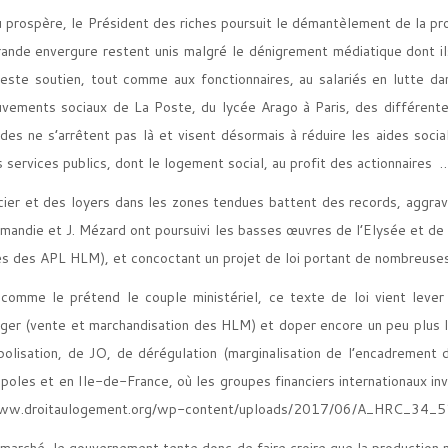
u prospère, le Président des riches poursuit le démantèlement de la pro
nde envergure restent unis malgré le dénigrement médiatique dont ils 
este soutien, tout comme aux fonctionnaires, au salariés en lutte da
vements sociaux de La Poste, du lycée Arago à Paris, des différentes
es ne s’arrêtent pas là et visent désormais à réduire les aides sociale
services publics, dont le logement social, au profit des actionnaires 
oncier et des loyers dans les zones tendues battent des records, aggrav
ormandie et J. Mézard ont poursuivi les basses œuvres de l’Elysée et de
es des APL HLM), et concoctant un projet de loi portant de nombreuses
comme le prétend le couple ministériel, ce texte de loi vient lever
loger (vente et marchandisation des HLM) et doper encore un peu plus l
olisation, de JO, de dérégulation (marginalisation de l’encadrement
opoles et en Ile-de-France, où les groupes financiers internationaux i
www.droitaulogement.org/wp-content/uploads/2017/06/A_HRC_34_51-r
u marché, le gouvernement tente donc de faire croire que la productio