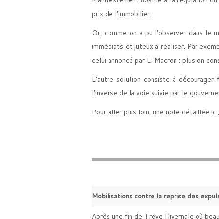
prix de l’immobilier.
Or, comme on a pu l’observer dans le mon
immédiats et juteux à réaliser. Par exem
celui annoncé par E. Macron : plus on const
L’autre solution consiste à décourager 
l’inverse de la voie suivie par le gouvern
Pour aller plus loin, une note détaillée
ici
M
obilisations contre la reprise des expul
Après une fin de Trêve Hivernale où bea