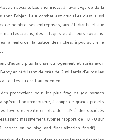
tection sociale. Les cheminots, à l’avant-garde de la
sont l’objet. Leur combat est crucial et c’est aussi
ns de nombreuses entreprises, aux étudiants et aux
 manifestations, des réfugiés et de leurs soutiens.
s, à renforcer la justice des riches, à poursuivre le
… .
ant d’autant plus la crise du logement et après avoir
 Bercy en réduisant de près de 2 milliards d’euros les
 atteintes au droit au logement.
 des protections pour les plus fragiles (ex. normes
a spéculation immobilière, à coups de grands projets
 des loyers et vente en bloc de HLM à des sociétés
nvestissent massivement (voir le rapport de l’ONU sur
eport-on-housing-and-finacialization_fr.pdf
)
n massive de logements fera spontanément baisser les