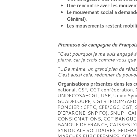
Une rencontre avec les mouvemen
Le mouvement social a demandé à
Général).
Les mouvements restent mobilisé
Promesse de campagne de François
“C’est pourquoi je me suis engagé à
pierre, car je crois comme vous que 
“…De même, un grand plan de réhabi
C’est aussi cela, redonner du pouvoir
Organisations présentes dans les co
national, CSF, CGT confédération
UNDECOSA-CGT, USP, Union Syndica
GUADELOUPE, CGTR IEDOM/AFD
FONCIER : CFTC, CFE/CGC, CGT, 
D’EPARGNE, SNP FO), SNUP- CA
CONSIGNATIONS, CGT BANQUE D
BANQUE DE FRANCE, CAISSES D
SYNDICALE SOLIDAIRES, FEDER
MARCHES EUROPEENNES, CONVER