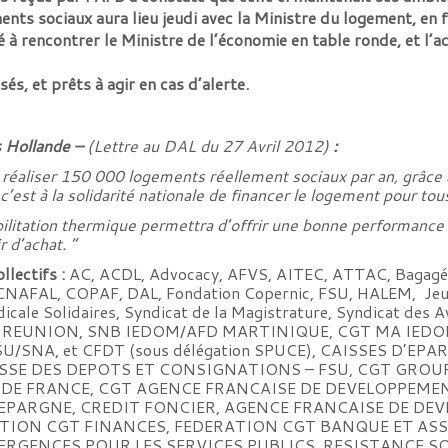
ts sociaux aura lieu jeudi avec la Ministre du logement, en f
 rencontrer le Ministre de l’économie en table ronde, et l’ac
s, et prêts à agir en cas d’alerte.
 Hollande –
(Lettre au DAL du 27 Avril 2012)
:
 réaliser 150 000 logements réellement sociaux par an, grâce 
c’est à la solidarité nationale de financer le logement pour tou
litation thermique permettra d’offrir une bonne performance 
 d’achat. “
llectifs :
AC, ACDL, Advocacy, AFVS, AITEC, ATTAC, Bagagér
, CNAFAL, COPAF, DAL, Fondation Copernic, FSU, HALEM, Jeu
le Solidaires, Syndicat de la Magistrature, Syndicat de
 REUNION, SNB IEDOM/AFD MARTINIQUE, CGT MA IEDO
SU/SNA, et CFDT (sous délégation SPUCE), CAISSES D’
ISSE DES DEPOTS ET CONSIGNATIONS – FSU, CGT GROU
E FRANCE, CGT AGENCE FRANCAISE DE DEVELOPPEMENT,
’EPARGNE, CREDIT FONCIER, AGENCE FRANCAISE DE DE
ATION CGT FINANCES, FEDERATION CGT BANQUE ET A
GENCES POUR LES SERVICES PUBLICS, RESISTANCE S