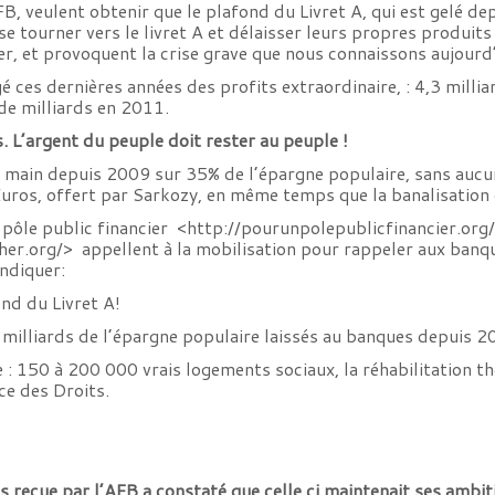
FB, veulent obtenir que le plafond du Livret A, qui est gelé d
 tourner vers le livret A et délaisser leurs propres produits 
, et provoquent la crise grave que nous connaissons aujourd’
 ces dernières années des profits extraordinaire, : 4,3 milli
 de milliards en 2011.
s. L’argent du peuple doit rester au peuple !
la main depuis 2009 sur 35% de l’épargne populaire, sans auc
uros, offert par Sarkozy, en même temps que la banalisation 
 pôle public financier <
http://
pourunpolepublicfinancier.org
er.org/> appellent à la mobilisation pour rappeler aux banqu
ndiquer:
ond du Livret A!
 milliards de l’épargne populaire laissés au banques depuis 
e : 150 à 200 000 vrais logements sociaux, la réhabilitation t
ce des Droits.
reçue par l’AFB a constaté que celle ci maintenait ses ambit