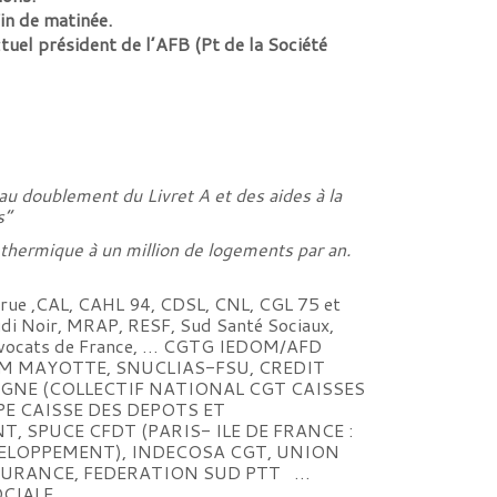
in de matinée.
tuel président de l’AFB (Pt de la Société
au doublement du Livret A et des aides à la
s”
thermique à un million de logements par an.
ue ,CAL, CAHL 94, CDSL, CNL, CGL 75 et
di Noir, MRAP, RESF, Sud Santé Sociaux,
s Avocats de France, … CGTG IEDOM/AFD
M MAYOTTE, SNUCLIAS-FSU, CREDIT
EPARGNE (COLLECTIF NATIONAL CGT CAISSES
PE CAISSE DES DEPOTS ET
 SPUCE CFDT (PARIS- ILE DE FRANCE :
VELOPPEMENT), INDECOSA CGT, UNION
SSURANCE, FEDERATION SUD PTT …
OCIALE