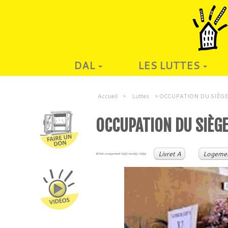
DAL
LES LUTTES
Accueil
»
Luttes
»
OCCUPATION DU SIÈGE DE
OCCUPATION DU SIÈGE
Livret A
Logemen
Billet comportant le(s) mot(s) clé(s)