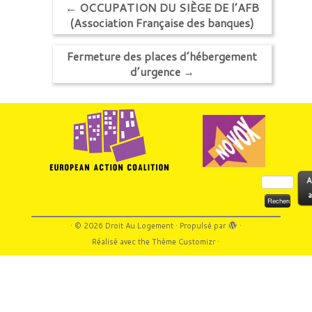
←
OCCUPATION DU SIÈGE DE l’AFB
(Association Française des banques)
Fermeture des places d’hébergement
d’urgence
→
Rechercher :
A
a
·
© 2026
Droit Au Logement
·
Propulsé par
·
Réalisé avec the
Thème Customizr
·