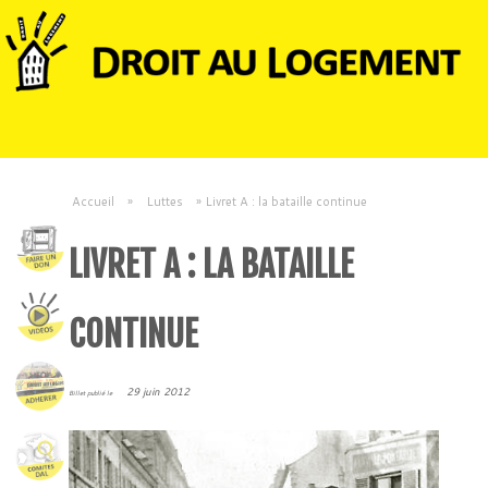
Accueil
»
Luttes
»
Livret A : la bataille continue
LIVRET A : LA BATAILLE
CONTINUE
29 juin 2012
Billet publié le