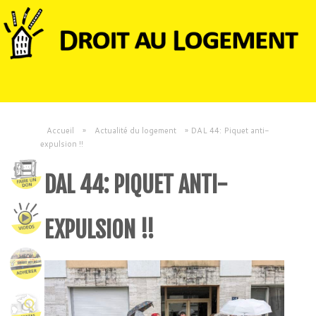
Accueil
»
Actualité du logement
»
DAL 44: Piquet anti-
expulsion !!
DAL 44: PIQUET ANTI-
EXPULSION !!