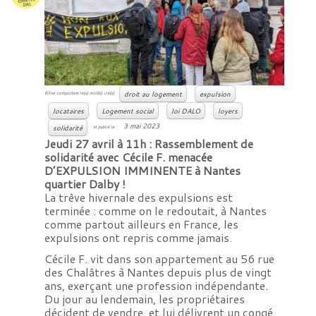
droit au logement
expulsion
Billet comportant le(s) mot(s) clé(s)
locataires
Logement social
loi DALO
loyers
3 mai 2023
solidarité
et publié le
Jeudi 27 avril à 11h : Rassemblement de
solidarité avec Cécile F. menacée
D’EXPULSION IMMINENTE à Nantes
quartier Dalby !
La trêve hivernale des expulsions est
terminée : comme on le redoutait, à Nantes
comme partout ailleurs en France, les
expulsions ont repris comme jamais.
Cécile F. vit dans son appartement au 56 rue
des Chalâtres à Nantes depuis plus de vingt
ans, exerçant une profession indépendante.
Du jour au lendemain, les propriétaires
décident de vendre, et lui délivrent un congé.