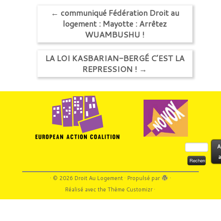
←
communiqué Fédération Droit au
logement : Mayotte : Arrêtez
WUAMBUSHU !
LA LOI KASBARIAN-BERGÉ C’EST LA
REPRESSION !
→
Rechercher :
A
a
·
© 2026
Droit Au Logement
·
Propulsé par
·
Réalisé avec the
Thème Customizr
·