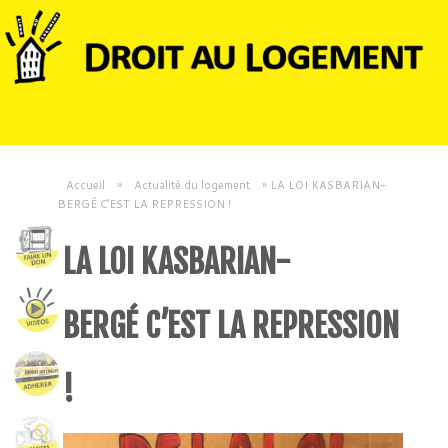
Accueil
»
Actualité du logement
»
LA LOI KASBARIAN-
BERGÉ C’EST LA REPRESSION !
LA LOI KASBARIAN-
BERGÉ C’EST LA REPRESSION
!