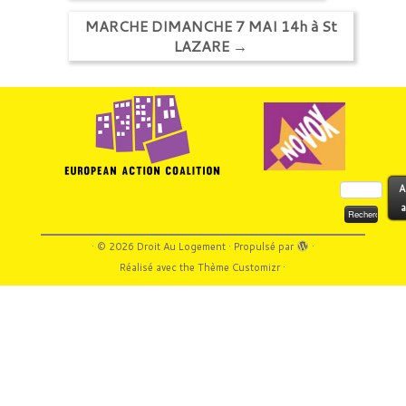
MARCHE DIMANCHE 7 MAI 14h à St
LAZARE
→
Rechercher :
A
a
·
© 2026
Droit Au Logement
·
Propulsé par
·
Réalisé avec the
Thème Customizr
·