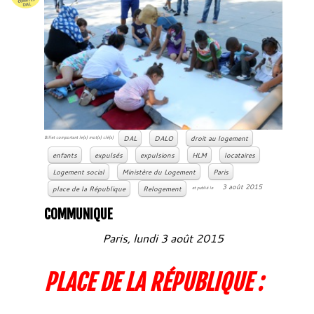
DAL
DALO
droit au logement
Billet comportant le(s) mot(s) clé(s)
enfants
expulsés
expulsions
HLM
locataires
Logement social
Ministère du Logement
Paris
3 août 2015
place de la République
Relogement
et publié le
COMMUNIQUE
Paris, lundi 3 août 2015
PLACE DE LA RÉPUBLIQUE :