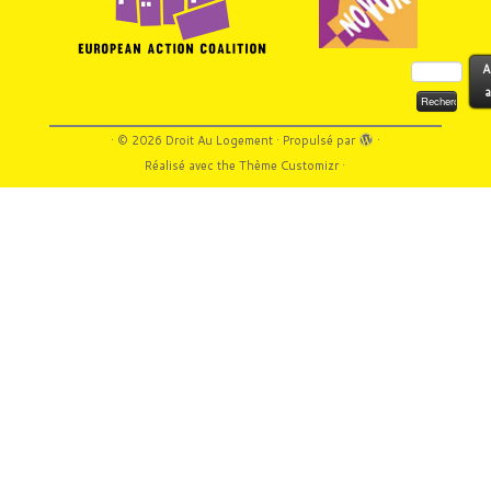
Rechercher :
A
a
·
© 2026
Droit Au Logement
·
Propulsé par
·
Réalisé avec the
Thème Customizr
·