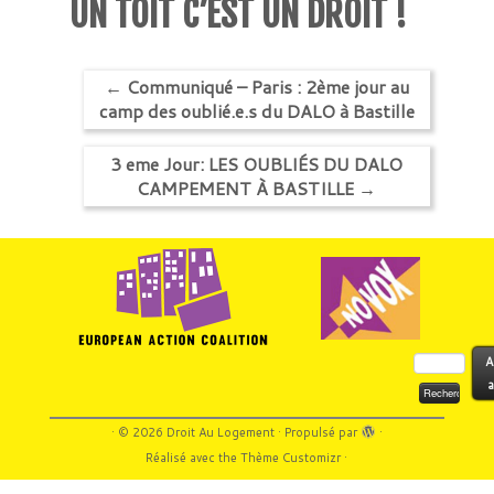
UN TOIT C’EST UN DROIT !
←
Communiqué – Paris : 2ème jour au
camp des oublié.e.s du DALO à Bastille
3 eme Jour: LES OUBLIÉS DU DALO
CAMPEMENT À BASTILLE
→
Rechercher :
A
a
·
© 2026
Droit Au Logement
·
Propulsé par
·
Réalisé avec the
Thème Customizr
·