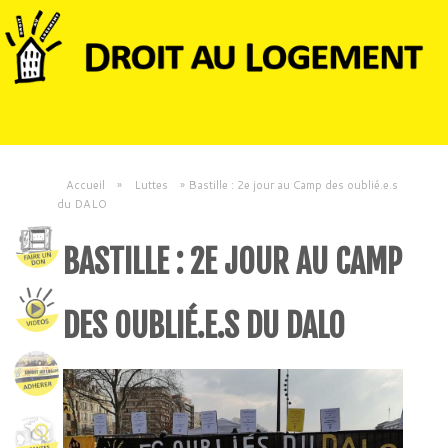
Accueil
»
Luttes
»
Bastille : 2e jour au Camp des oublié.e.s
du DALO
BASTILLE : 2E JOUR AU CAMP
DES OUBLIÉ.E.S DU DALO