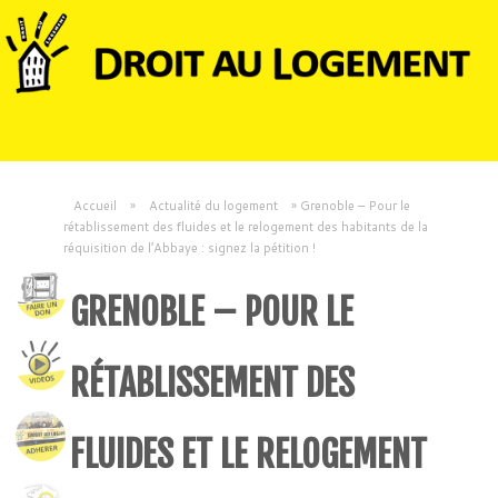
Accueil
»
Actualité du logement
»
Grenoble – Pour le
rétablissement des fluides et le relogement des habitants de la
réquisition de l’Abbaye : signez la pétition !
GRENOBLE – POUR LE
RÉTABLISSEMENT DES
FLUIDES ET LE RELOGEMENT