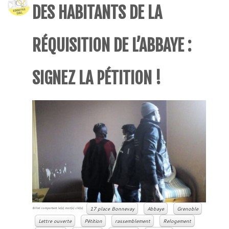
DES HABITANTS DE LA
RÉQUISITION DE L’ABBAYE :
SIGNEZ LA PÉTITION !
17 place Bonnevay
Abbaye
Grenoble
Billet comportant le(s) mot(s) clé(s)
Lettre ouverte
Pétition
rassemblement
Relogement