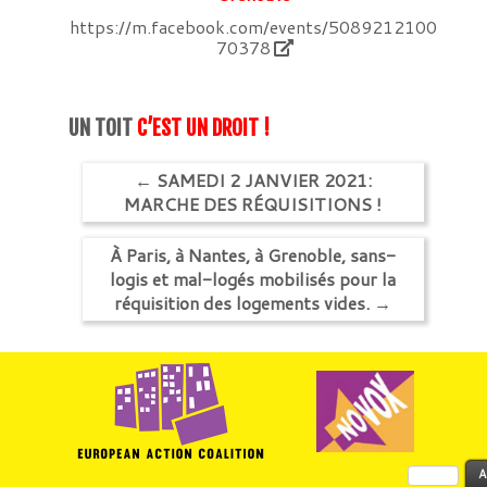
https://m.facebook.com/events/5089212100
70378
UN TOIT
C’EST UN DROIT !
←
SAMEDI 2 JANVIER 2021:
MARCHE DES RÉQUISITIONS !
À Paris, à Nantes, à Grenoble, sans-
logis et mal-logés mobilisés pour la
réquisition des logements vides.
→
Rechercher :
A