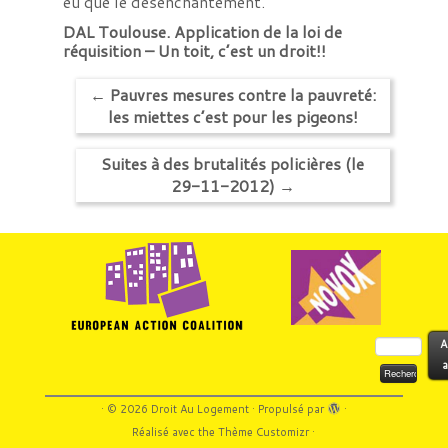
eu que le désenchantement.
DAL Toulouse. Application de la loi de
réquisition – Un toit, c’est un droit!!
←
Pauvres mesures contre la pauvreté:
les miettes c’est pour les pigeons!
Suites à des brutalités policières (le
29-11-2012)
→
Rechercher :
A
a
·
© 2026
Droit Au Logement
·
Propulsé par
·
Réalisé avec the
Thème Customizr
·