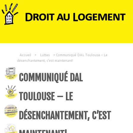
Accueil
»
Luttes
»
Communiqué DAL Toulouse – Le
désenchantement, c’est maintenant!
COMMUNIQUÉ DAL
TOULOUSE – LE
DÉSENCHANTEMENT, C’EST