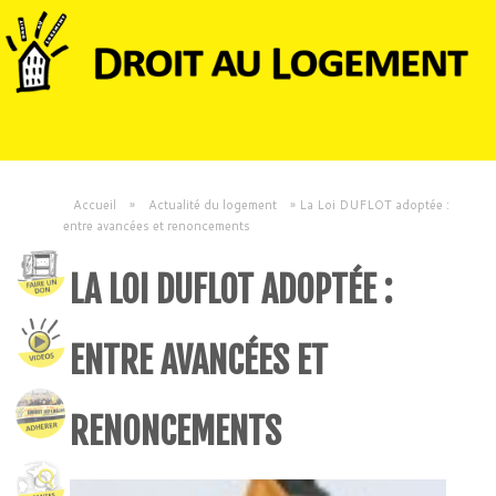
Accueil
»
Actualité du logement
»
La Loi DUFLOT adoptée :
entre avancées et renoncements
LA LOI DUFLOT ADOPTÉE :
ENTRE AVANCÉES ET
RENONCEMENTS