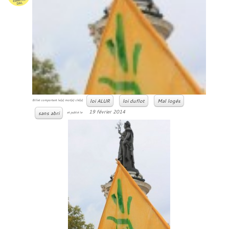
loi ALUR
loi duflot
Mal logés
Billet comportant le(s) mot(s) clé(s)
19 février 2014
sans abri
et publié le