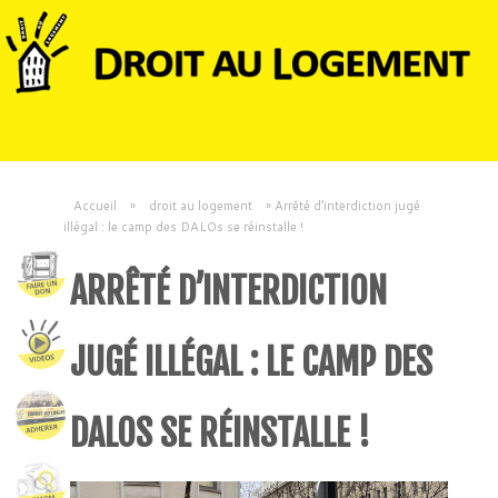
Accueil
»
droit au logement
»
Arrêté d’interdiction jugé
illégal : le camp des DALOs se réinstalle !
ARRÊTÉ D’INTERDICTION
JUGÉ ILLÉGAL : LE CAMP DES
DALOS SE RÉINSTALLE !