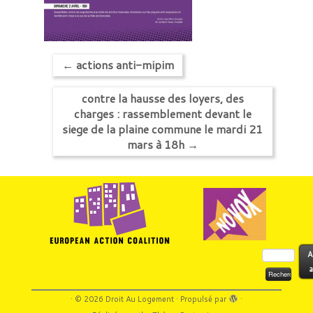
←
actions anti-mipim
contre la hausse des loyers, des
charges : rassemblement devant le
siege de la plaine commune le mardi 21
mars à 18h
→
Rechercher :
A
a
·
© 2026
Droit Au Logement
·
Propulsé par
·