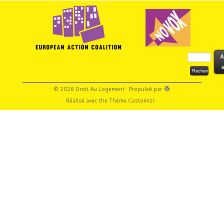
Rechercher :
A
a
·
© 2026
Droit Au Logement
·
Propulsé par
·
Réalisé avec the
Thème Customizr
·