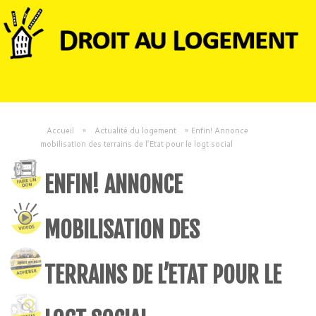
Accueil
»
Actualité du logement
»
Enfin! Annonce
mobilisation des terrains de l’Etat pour le logt social
ENFIN! ANNONCE
MOBILISATION DES
TERRAINS DE L’ETAT POUR LE