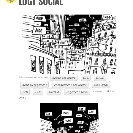
LOGT SOCIAL
baisse des loyers
DAL
DALO
Billet comportant le(s) mot(s) clé(s)
droit au logement
encadrement des loyers
expulsions
24 juin
FMI
HLM
Livret A
Logement social
et publié le
2015