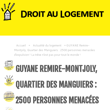
Accueil
»
Actualité du logement
»
GUYANE Remire-
Montjoly, Quartier des Manguiers : 2500 personnes menacées
d’expulsion ! La trêve n’est pas pour tout le monde !
GUYANE REMIRE-MONTJOLY,
QUARTIER DES MANGUIERS :
2500 PERSONNES MENACÉES