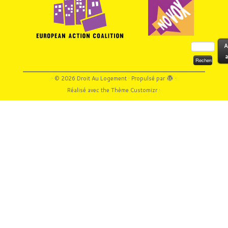
Rechercher :
A
a
·
© 2026
Droit Au Logement
·
Propulsé par
·
Réalisé avec the
Thème Customizr
·