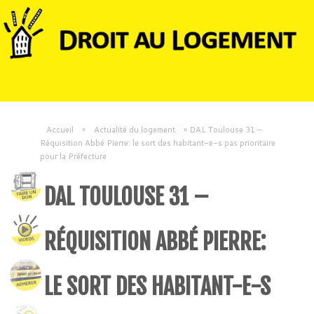
Accueil
»
Actualité du logement
»
DAL Toulouse 31 –
Réquisition Abbé Pierre: le sort des habitant-e-s pas prioritaire
pour la Préfecture
DAL TOULOUSE 31 –
RÉQUISITION ABBÉ PIERRE:
LE SORT DES HABITANT-E-S