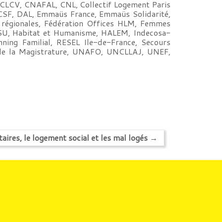
CLCV, CNAFAL, CNL, Collectif Logement Paris
 CSF, DAL, Emmaüs France, Emmaüs Solidarité,
s régionales, Fédération Offices HLM, Femmes
FSU, Habitat et Humanisme, HALEM, Indecosa-
ning Familial, RESEL Ile-de-France, Secours
t de la Magistrature, UNAFO, UNCLLAJ, UNEF,
es, le logement social et les mal logés
→