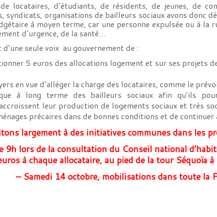
de locataires, d’étudiants, de résidents, de jeunes, de c
, syndicats, organisations de bailleurs sociaux avons donc dé
udgétaire à moyen terme, car une personne expulsée ou à la r
gement d’urgence, de la santé…
d’une seule voix au gouvernement de :
tionner 5 euros des allocations logement et sur ses projets d
ers en vue d’alléger la charge des locataires, comme le prévoi
ique à long terme des bailleurs sociaux afin qu’ils pour
accroissent leur production de logements sociaux et très soc
ménages précaires dans de bonnes conditions et de continuer 
tons largement à des initiatives communes dans les p
e 9h lors de la consultation du Conseil national d’habit
euros à chaque allocataire, au pied de la tour Séquoïa à
– Samedi 14 octobre, mobilisations dans toute la 