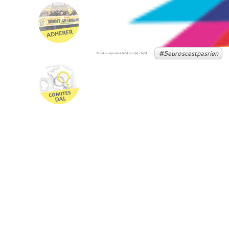
#5euroscestpasrien
Billet comportant le(s) mot(s) clé(s)