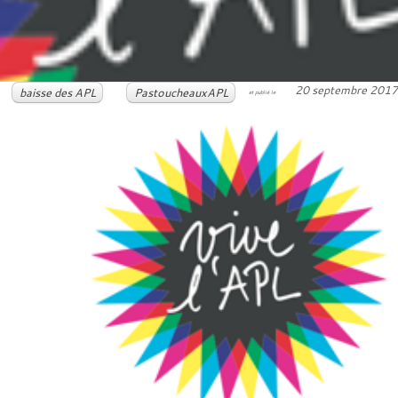
20 septembre 201
baisse des APL
PastoucheauxAPL
et publié le