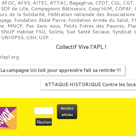
, AFOC, AFVS, AITEC, ATTAC, Bagagérue, CFDT, CGL, CGT, 
tif SDF de Lille, Compagnons Bâtisseurs, Coop’HLM, COPAF,
rs de la Solidarité, Fédération nationale des Association
yage, Fondation Abbé Pierre, Fondation Armée du Salut, 
e, MNCP, Pas Sans nous, Petits Frères des Pauvres, Plan
L, SNUP Habitat FSU, SoliHa, Sud Santé Sociaux, Syndica
es, UNIOPSS, USH, USP…
Collectif Vive l’APL !
lapl.org
a campagne Un toit pour apprendre fait sa rentrée !!!
ATTAQUE HISTORIQUE Contre les locatair
Rechercher :
Anciens
articles