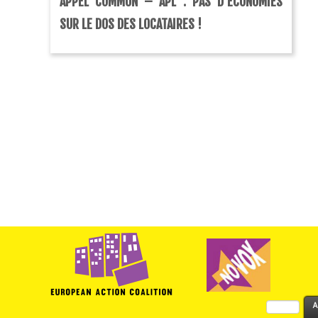
APPEL COMMUN – APL : PAS D’ÉCONOMIES
SUR LE DOS DES LOCATAIRES !
Rechercher :
A