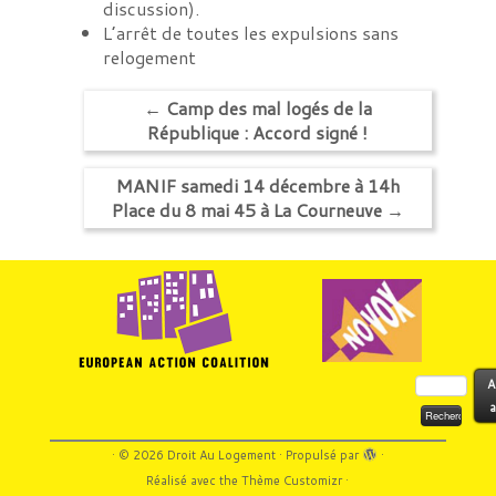
discussion).
L’arrêt de toutes les expulsions sans
relogement
←
Camp des mal logés de la
République : Accord signé !
MANIF samedi 14 décembre à 14h
Place du 8 mai 45 à La Courneuve
→
Rechercher :
A
a
·
© 2026
Droit Au Logement
·
Propulsé par
·
Réalisé avec the
Thème Customizr
·