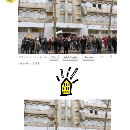
3
DAL
Mal logés
Squatt
Billet comportant le(s) mot(s) clé(s)
et publié le
décembre 2013