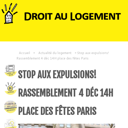
Accueil
»
Actualité du logement
»
Stop aux expulsions!
Rassemblement 4 déc 14H place des fêtes Paris
STOP AUX EXPULSIONS!
RASSEMBLEMENT 4 DÉC 14H
PLACE DES FÊTES PARIS