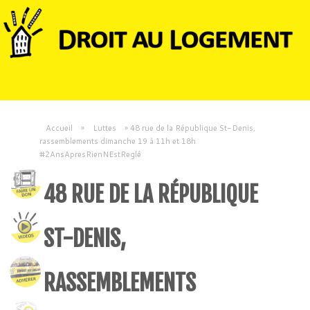
Accueil
»
Luttes
»
48 rue de la République St-Denis,
rassemblements dimanche 19 à 11h et 18h
#2AnsApresRienNEstReglé
48 RUE DE LA RÉPUBLIQUE
ST-DENIS,
RASSEMBLEMENTS