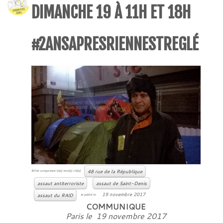
DIMANCHE 19 À 11H ET 18H
#2ANSAPRESRIENNESTREGLÉ
48 rue de la République
Billet comportant le(s) mot(s) clé(s)
assaut antiterroriste
assaut de Saint-Denis
19 novembre 2017
assaut du RAID
et publié le
COMMUNIQUE
Paris le 19 novembre 2017