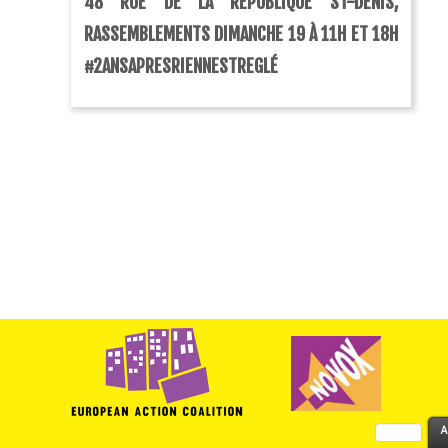
48 RUE DE LA RÉPUBLIQUE ST-DENIS,
RASSEMBLEMENTS DIMANCHE 19 À 11H ET 18H
#2ANSAPRESRIENNESTREGLÉ
Rechercher :
A