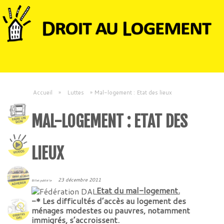
Accueil
»
Luttes
»
Mal-logement : Etat des lieux
MAL-LOGEMENT : ETAT DES
LIEUX
23 décembre 2011
Billet publié le
Etat du mal-logement.
-* Les difficultés d’accès au logement des
ménages modestes ou pauvres, notamment
immigrés, s’accroissent.