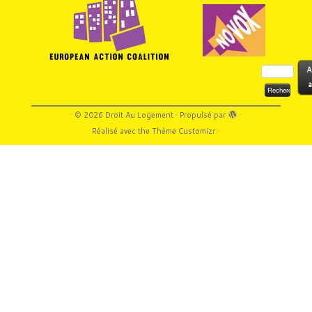
Rechercher :
A
a
·
© 2026
Droit Au Logement
·
Propulsé par
·
Réalisé avec the
Thème Customizr
·