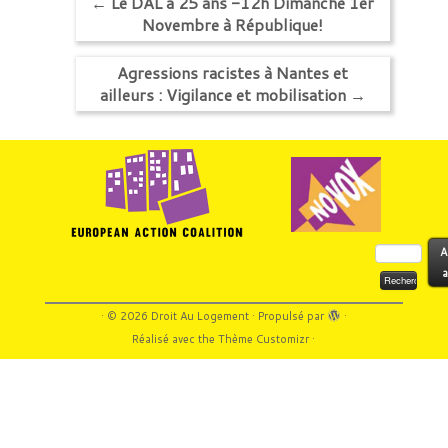
←
Le DAL a 25 ans -12h Dimanche 1er
Novembre à République!
Agressions racistes à Nantes et
ailleurs : Vigilance et mobilisation
→
Rechercher :
A
a
·
© 2026
Droit Au Logement
·
Propulsé par
·
Réalisé avec the
Thème Customizr
·