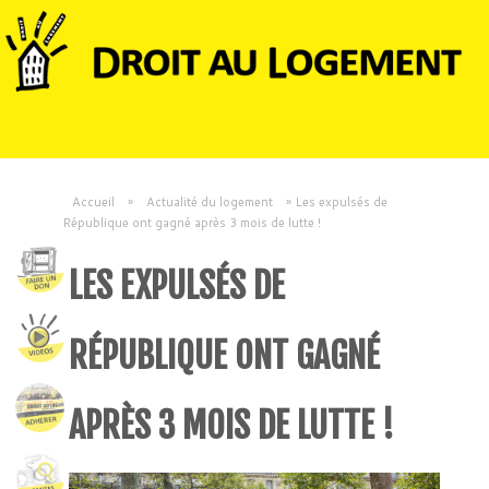
Accueil
»
Actualité du logement
»
Les expulsés de
République ont gagné après 3 mois de lutte !
LES EXPULSÉS DE
RÉPUBLIQUE ONT GAGNÉ
APRÈS 3 MOIS DE LUTTE !