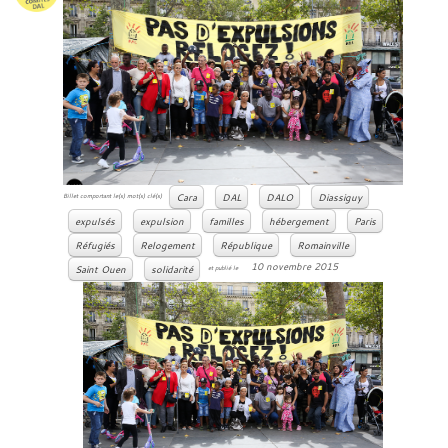
Cara
DAL
DALO
Diassiguy
Billet comportant le(s) mot(s) clé(s)
expulsés
expulsion
familles
hébergement
Paris
Réfugiés
Relogement
République
Romainville
10 novembre 2015
Saint Ouen
solidarité
et publié le