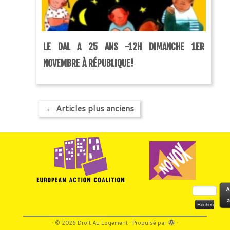
LE DAL A 25 ANS -12H DIMANCHE 1ER
NOVEMBRE À RÉPUBLIQUE!
←
Articles plus anciens
Rechercher :
A
a
·
© 2026
Droit Au Logement
·
Propulsé par
·