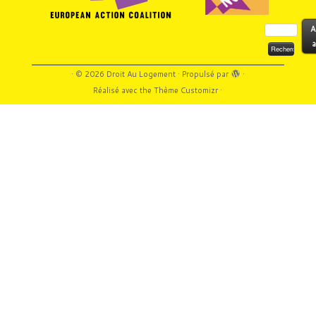
Rechercher :
A
a
·
© 2026
Droit Au Logement
·
Propulsé par
·
Réalisé avec the
Thème Customizr
·