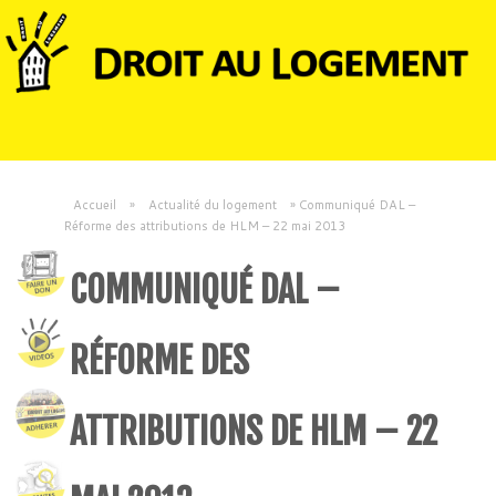
Accueil
»
Actualité du logement
»
Communiqué DAL –
Réforme des attributions de HLM – 22 mai 2013
COMMUNIQUÉ DAL –
RÉFORME DES
ATTRIBUTIONS DE HLM – 22