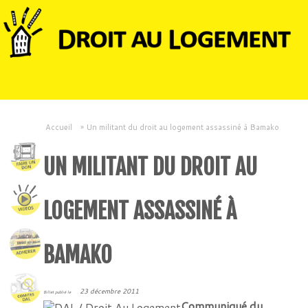
Accueil
»
Un militant du droit au logement assassiné à Bamako
UN MILITANT DU DROIT AU
LOGEMENT ASSASSINÉ À
BAMAKO
23 décembre 2011
Billet publié le
Communiqué du